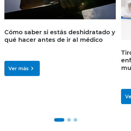
Cómo saber si estás deshidratado y
qué hacer antes de ir al médico
Tir
en
muc
Ver más
Ve