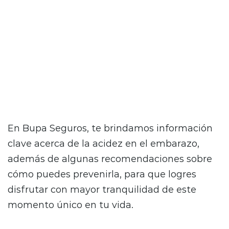
Ese ardor incómodo, que muchas mujeres
experimentan durante el embarazo, puede
hacer que transitar esta etapa sea un poco
más difícil, por lo que es fundamental
conocer sus causas, síntomas y cómo
manejarlo.
En Bupa Seguros, te brindamos información
clave acerca de la acidez en el embarazo,
además de algunas recomendaciones sobre
cómo puedes prevenirla, para que logres
disfrutar con mayor tranquilidad de este
momento único en tu vida.