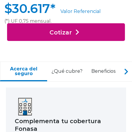
$30.617*
Valor Referencial
(*) UF 0,75 mensual.
Cotizar
Acerca del
I
¿Qué cubre?
Beneficios
seguro
Complementa tu cobertura
Fonasa