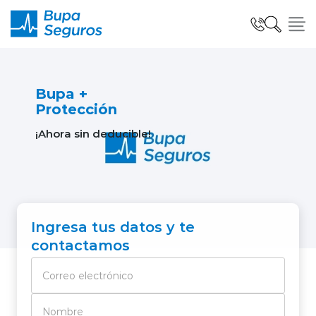
Click acá para ir directamente al contenido
Seguros para Personas
Bupa +
Protección
¡Ahora sin deducible!
Seguros para Empresas
Seguro Salud Global
Ingresa tus datos y te
contactamos
Centro de Ayuda
modo claro