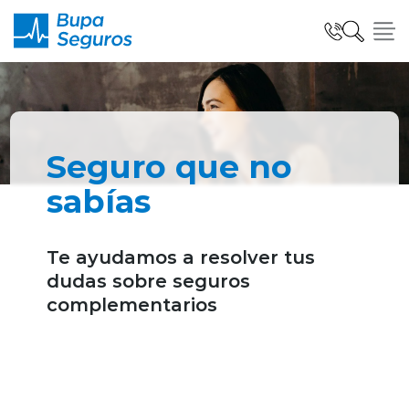
Click acá para ir directamente al contenido
Seguros para Personas
Seguro que no
Seguros para Empresas
sabías
Te ayudamos a resolver tus
Seguro Salud Global
dudas sobre seguros
complementarios
Centro de Ayuda
modo claro