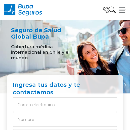
Click acá para ir directamente al contenido
Seguro de Salud
Seguros para Personas
Global Bupa
Cobertura médica
internacional en Chile y el
Seguros para Empresas
mundo
Seguro Salud Global
Ingresa tus datos y te
contactamos
Centro de Ayuda
modo claro