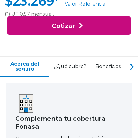
$23.269*
Valor Referencial
(*) UF 0,57 mensual.
Cotizar
Acerca del
I
¿Qué cubre?
Beneficios
seguro
Complementa tu cobertura
Fonasa