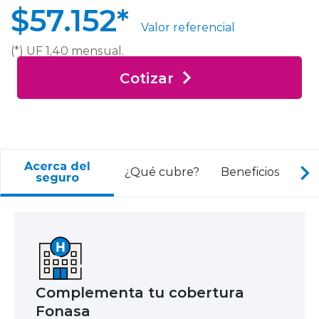
$57.152*
Valor referencial
(*) UF 1,40 mensual.
Cotizar
Acerca del
I
¿Qué cubre?
Beneficios
seguro
Complementa tu cobertura
Fonasa