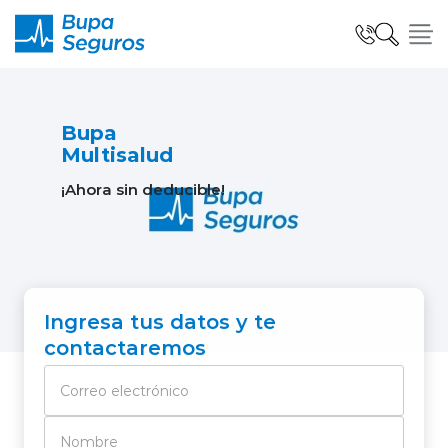
Click acá para ir directamente al contenido
Seguros para Personas
Bupa
Multisalud
¡Ahora sin deducible!
Seguros para Empresas
Seguro Salud Global
Ingresa tus datos y te
contactaremos
Centro de Ayuda
modo claro