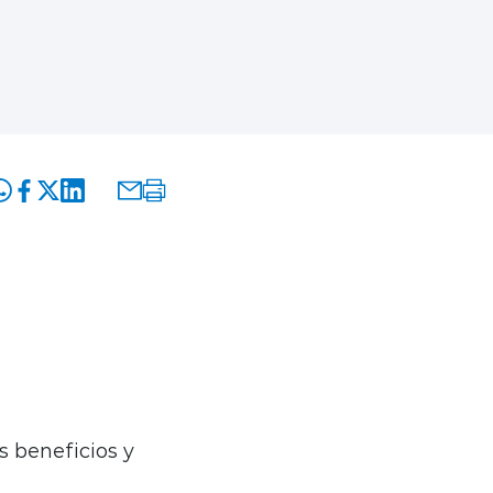
oncia, ofreciendo
. Son populares
 su sonrisa,
s beneficios y