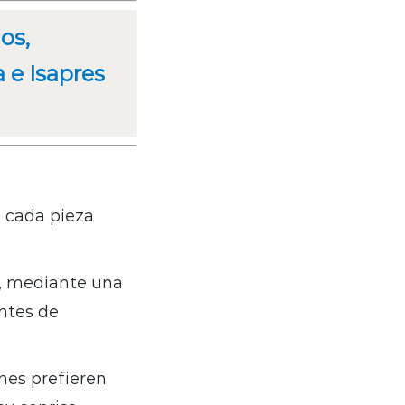
os,
 e Isapres
 cada pieza
r, mediante una
antes de
enes prefieren