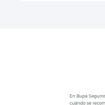
Los alineadores 
una alternativa 
entre quienes b
pero sin compro
En Bupa Seguros 
cuándo se reco