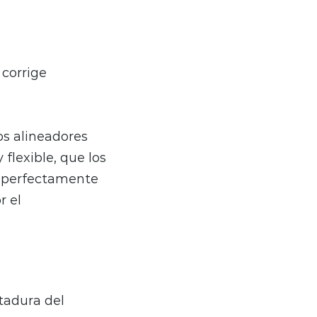
 corrige
os alineadores
 flexible, que los
en perfectamente
r el
tadura del