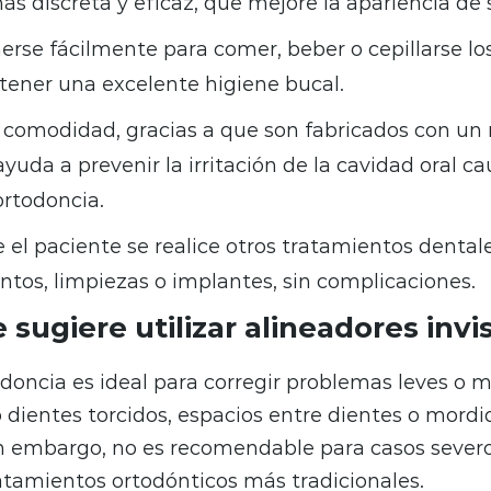
s discreta y eficaz, que mejore la apariencia de s
rse fácilmente para comer, beber o cepillarse los
ener una excelente higiene bucal.
 comodidad, gracias a que son fabricados con un 
 ayuda a prevenir la irritación de la cavidad oral c
rtodoncia.
el paciente se realice otros tratamientos dental
tos, limpiezas o implantes, sin complicaciones.
sugiere utilizar alineadores invi
odoncia es ideal para corregir problemas leves o
 dientes torcidos, espacios entre dientes o mordi
in embargo, no es recomendable para casos sever
ratamientos ortodónticos más tradicionales.