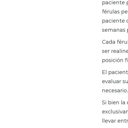
paciente p
férulas pe
paciente d
semanas p
Cada férul
ser reali
posición f
El pacient
evaluar su
necesario.
Si bien l
exclusiva
llevar en