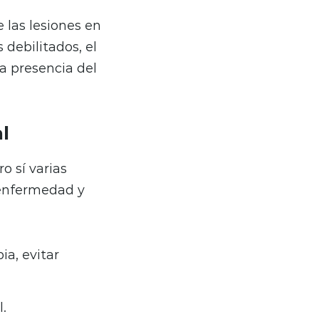
e las lesiones en
 debilitados, el
a presencia del
l
o sí varias
 enfermedad y
ia, evitar
l.