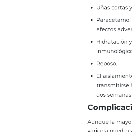
Uñas cortas y
Paracetamol p
efectos adver
Hidratación y
inmunológico
Reposo.
El aislamient
transmitirse 
dos semanas
Complicaci
Aunque la mayorí
varicela puede 