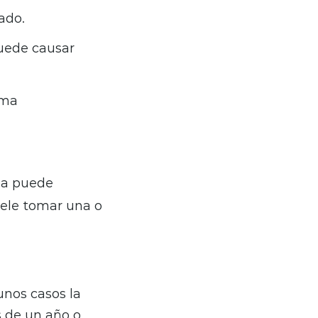
ado.
puede causar
ema
ela puede
uele tomar una o
unos casos la
 de un año o