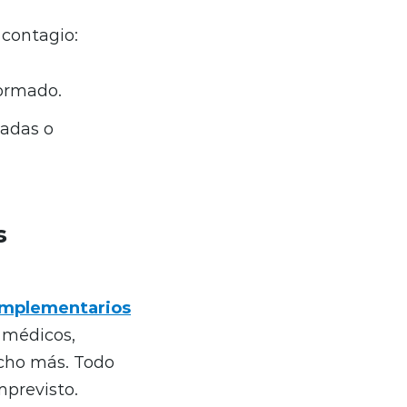
 contagio:
formado.
zadas o
s
omplementarios
s médicos,
ucho más. Todo
mprevisto.