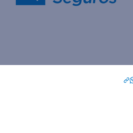
omo varicela, la peste cristal es una enfermedad
e suele ser leve, puede causar mucha incomodidad
omplicaciones.