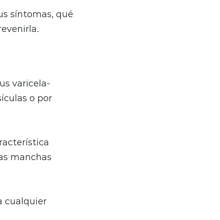
us síntomas, qué
evenirla.
us varicela-
sículas o por
acterística
ñas manchas
a cualquier