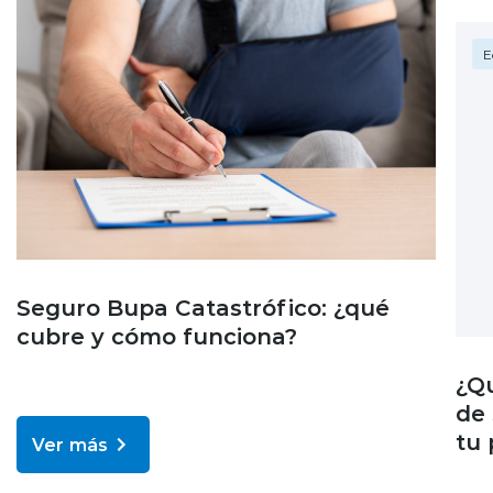
E
Seguro Bupa Catastrófico: ¿qué
cubre y cómo funciona?
¿Q
de 
tu 
Ver más