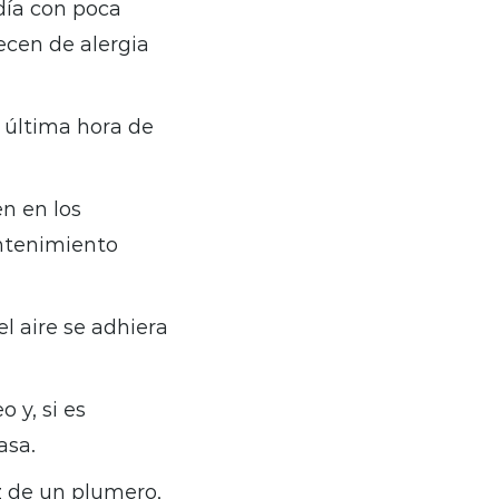
 día con poca
cen de alergia
a última hora de
en en los
antenimiento
el aire se adhiera
o y, si es
asa.
z de un plumero,