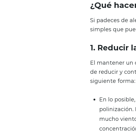
¿Qué hacer 
Si padeces de al
simples que pued
1. Reducir 
El mantener un c
de reducir y con
siguiente forma:
En lo posible
polinización. 
mucho viento
concentración