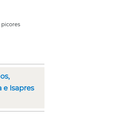
 picores
os,
 e Isapres