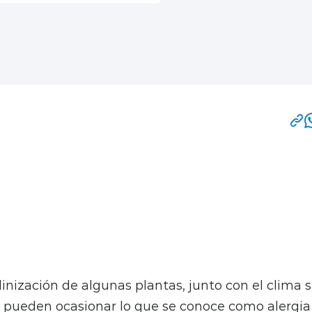
una de las estaciones más esperadas del año: el fr
 las plantas reverdecen y brotan cientos de flores
 una de las temporadas más complicadas por las 
torios que trae consigo.
inización de algunas plantas, junto con el clima s
 pueden ocasionar lo que se conoce como alergia