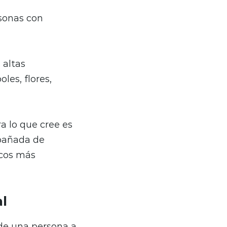
sonas con
 altas
les, flores,
 lo que cree es
mpañada de
icos más
al
 de una persona a