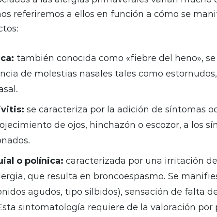
 nos referiremos a ellos en función a cómo se mani
ctos:
ica:
también conocida como «fiebre del heno», se 
cia de molestias nasales tales como estornudos, 
sal.
vitis:
se caracteriza por la adición de síntomas o
ojecimiento de ojos, hinchazón o escozor, a los s
onados.
al o polínica:
caracterizada por una irritación de
lergia, que resulta en broncoespasmo. Se manifie
sonidos agudos, tipo silbidos), sensación de falta d
Esta sintomatología requiere de la valoración por