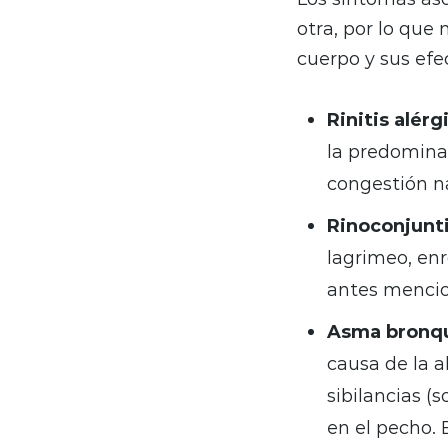
otra, por lo que
cuerpo y sus efe
Rinitis alérg
la predominan
congestión na
Rinoconjunti
lagrimeo, enr
antes menci
Asma bronqui
causa de la a
sibilancias (
en el pecho. 