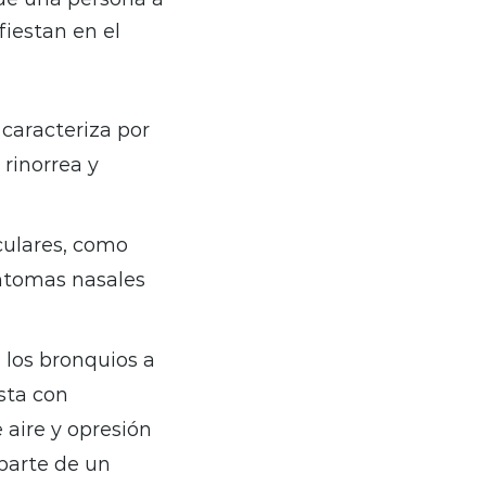
fiestan en el
caracteriza por
rinorrea y
culares, como
íntomas nasales
 los bronquios a
sta con
e aire y opresión
 parte de un