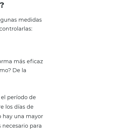
l?
 algunas medidas
controlarlas:
forma más eficaz
ómo? De la
 el período de
re los días de
o hay una mayor
s necesario para