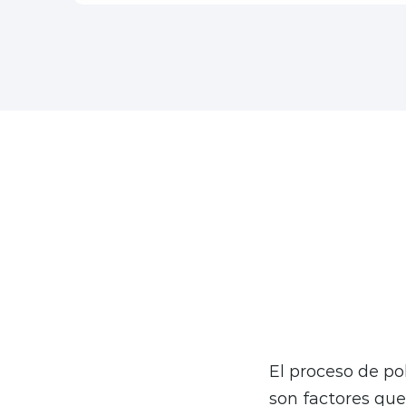
La primavera es 
fin queda atrás,
para muchos, es
síntomas respira
El proceso de pol
son factores que