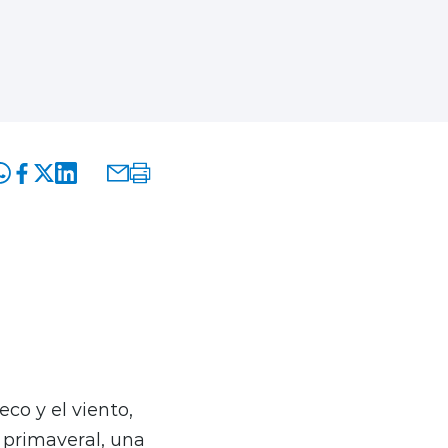
ío invernal por
. Sin embargo,
molestias y
eco y el viento,
 primaveral, una