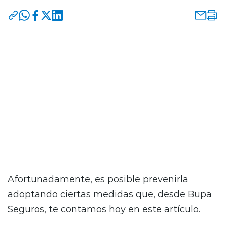
El esguince de rodilla es una lesión frecuente
que puede afectar a cualquier persona, desde
deportistas hasta quienes realizan
actividades cotidianas. Esta lesión, no solo
provoca dolor, sino que también puede
limitar seriamente tu movilidad si no se trata
de la forma correcta.
Afortunadamente, es posible prevenirla
adoptando ciertas medidas que, desde Bupa
Seguros, te contamos hoy en este artículo.