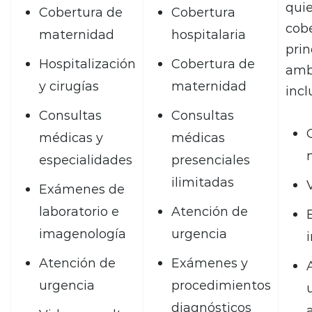
qui
Cobertura de
Cobertura
cob
maternidad
hospitalaria
pri
Hospitalización
Cobertura de
amb
y cirugías
maternidad
incl
Consultas
Consultas
médicas y
médicas
especialidades
presenciales
ilimitadas
Exámenes de
laboratorio e
Atención de
imagenología
urgencia
Atención de
Exámenes y
urgencia
procedimientos
diagnósticos