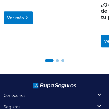
¿Q
de 
tu 
Ver más
Ve
Conócenos
Seguros