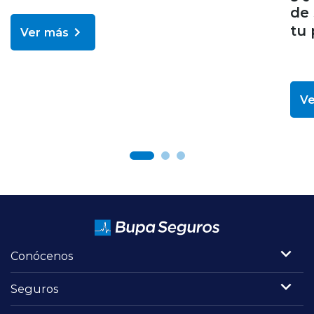
de 
tu 
Ver más
Ve
Conócenos
Seguros