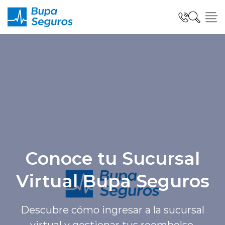
Click acá para ir directamente al contenido
Seguros para Personas
Seguros para Empresas
Seguro Salud Global
Conoce tu Sucursal
Virtual Bupa Seguros
Centro de Ayuda
Descubre cómo ingresar a la sucursal
modo claro
virtual y gestionar tus reembolso.