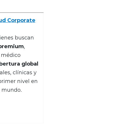
ud Corporate
ienes buscan
 premium
,
o médico
bertura global
les, clínicas y
primer nivel en
el mundo.