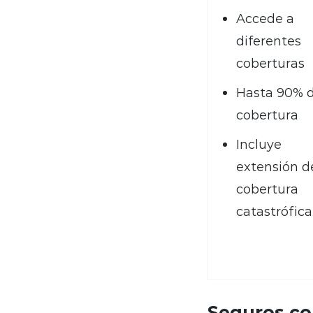
Accede a
diferentes
coberturas
Hasta 90% 
cobertura
Incluye
extensión d
cobertura
catastrófica
Seguros co