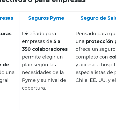
resas
Seguros Pyme
Seguro de Sal
turas
Diseñado para
Pensado para qu
empresas de
5 a
una
protección
350 colaboradores
,
ofrece un segur
permite elegir un
completo con
co
y de
plan según las
y acceso a hospita
do una
necesidades de la
especialistas de 
gral
Pyme y su nivel de
Chile, EE. UU. y 
cobertura.