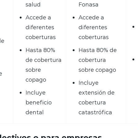
salud
Fonasa
Accede a
Accede a
diferentes
diferentes
coberturas
coberturas
de
Hasta 80%
Hasta 80% de
de cobertura
cobertura
sobre
sobre copago
e
copago
Incluye
Incluye
extensión de
beneficio
cobertura
dental
catastrófica
lectivos o para empresas