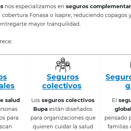
s
nos especializamos en
seguros complementari
u cobertura Fonasa o Isapre, reduciendo copagos
entregarte mayor tranquilidad.
rece:
os
Seguros
Segur
ales
colectivos
g
e salud
Los
seguros colectivos
El
segu
rsonas
Bupa
están diseñados
globa
os para
para organizaciones que
pensado p
scan
quieren cuidar la salud
familias