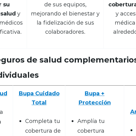
r su
de sus equipos,
cobertura
 salud
y
mejorando el bienestar y
y acces
 médicos
la fidelización de sus
médica 
icativa.
colaboradores.
alreded
eguros de salud complementario
dividuales
lud
Bupa Cuidado
Bupa +
Total
Protección
A
a
Completa tu
Amplía tu
a
cobertura de
cobertura