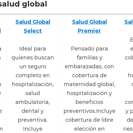
salud global
Salud Global
Salud Global
Sal
l
Select
Premier
E
a
Ideal para
Pensado para
e
s
quienes buscan
familias y
cob
un seguro
embarazadas, con
completo en
cobertura de
h
n
hospitalización,
maternidad global,
y
salud
hospitalización y
ambulatoria,
beneficios
co
e
dental y
preventivos.Incluye
y 
preventiva.
cobertura de libre
de
en
Incluye
elección en
rie