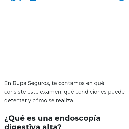
La endoscopía digestiva alta permite
visualizar detalladamente el interior del
esófago, el estómago y el duodeno, es clave a
la hora de diagnosticar y tratar con precisión
diversos problemas digestivos en sus
primeras etapas.
En Bupa Seguros, te contamos en qué
consiste este examen, qué condiciones puede
detectar y cómo se realiza.
¿Qué es una endoscopía
digestiva alta?