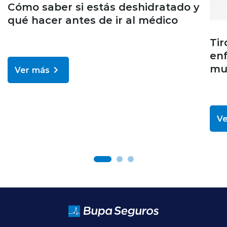
Cómo saber si estás deshidratado y
qué hacer antes de ir al médico
Tir
en
muc
Ver más
Ve