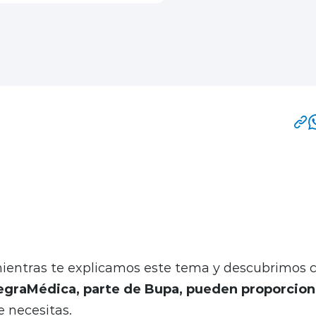
, nos preocupamos por tu salud bucal y por eso, 
vante sobre las muelas del juicio y cómo su extra
nte para mantener tu bienestar oral.
entras te explicamos este tema y descubrimos 
egraMédica, parte de Bupa, pueden proporcion
e necesitas.