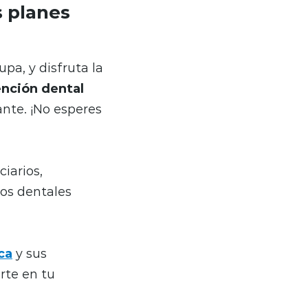
s planes
pa, y disfruta la
ención dental
nte. ¡No esperes
iarios,
dos dentales
ca
y sus
rte en tu