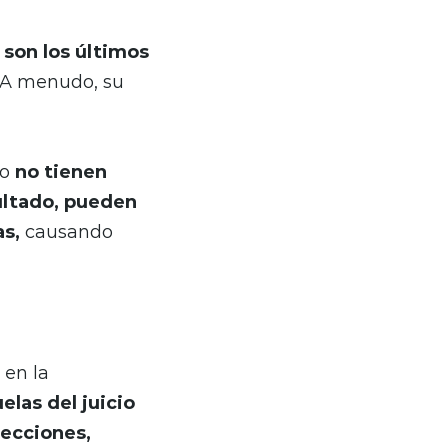
,
son los últimos
A menudo, su
io
no tienen
ultado, pueden
as,
causando
 en la
elas del juicio
fecciones,