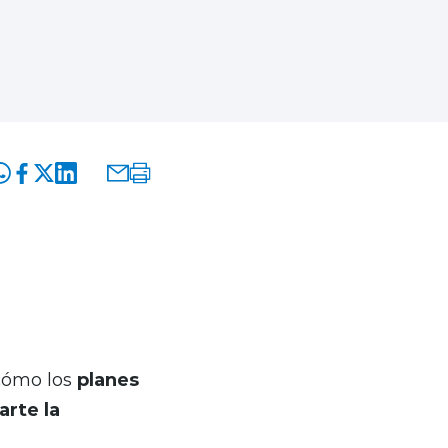
hoy te brindamos
cción puede ser
cómo los
planes
arte la