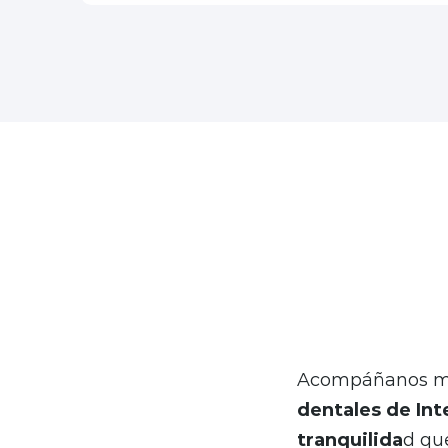
En Bupa Seguros
información rele
un paso importa
Acompáñanos mi
dentales de Int
tranquilida
d qu