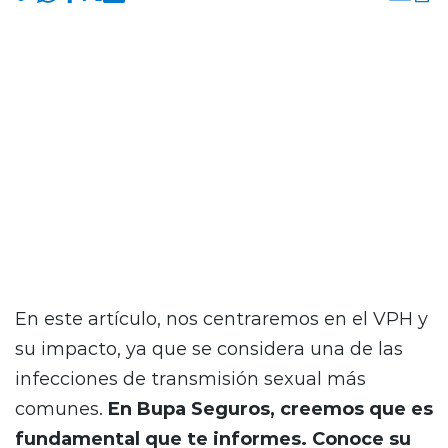
Las infecciones de transmisión sexual
representan un desafío significativo para la
salud pública en todo el mundo. Entre estas
ITS, el virus del papiloma humano (VPH)
ocupa un lugar destacado debido a su alta
prevalencia y sus posibles consecuencias para
la salud.
En este artículo, nos centraremos en el VPH y
su impacto, ya que se considera una de las
infecciones de transmisión sexual más
comunes.
En Bupa Seguros, creemos que es
fundamental que te informes. Conoce su