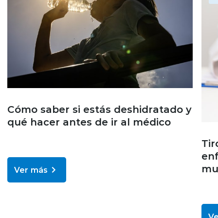
Cómo saber si estás deshidratado y
qué hacer antes de ir al médico
Tir
en
muc
Ver más
Ve