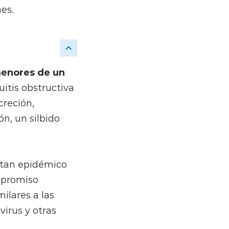
es.
enores de un
itis obstructiva
creción,
ón, un silbido
 tan epidémico
ompromiso
ilares a las
virus y otras