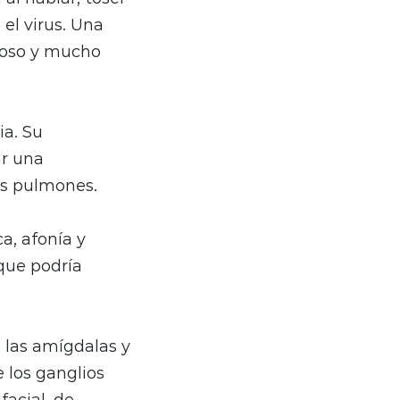
el virus. Una
eposo y mucho
ia. Su
ar una
os pulmones.
a, afonía y
 que podría
 las amígdalas y
e los ganglios
facial, de