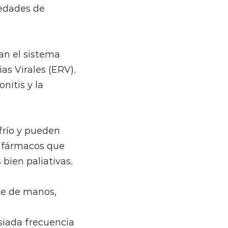
medades de
an el sistema
as Virales (ERV).
nitis y la
frío y pueden
o fármacos que
bien paliativas.
te de manos,
siada frecuencia