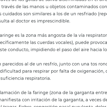
a través de las manos u objetos contaminados con 
os cuidados son similares a los de un resfriado (r
nsulta al doctor es imprescindible.
laringe es la zona más angosta de la vía respirator
ecíficamente las cuerdas vocales), puede provoc
ste conducto, impidiendo el paso del aire hacia l
 parecidos al de un resfrío, junto con una tos ronc
dificultad para respirar por falta de oxigenación,
suficiencia respiratoria.
lamación de la faringe (zona de la garganta entre
 manifiesta con irritación de la garganta, a veces d
 al tragar, fiebre, congestión nasal purulenta, dolor 