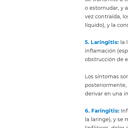
o estornudar, y 
vez contraída, l
líquido), y la co
5. Laringitis:
la 
inflamación (esp
obstrucción de e
Los síntomas son
posteriormente, 
derivar en una in
6. Faringitis:
Inf
la laringe), y se
linfáticos, dolor