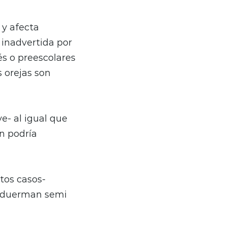
 y afecta
 inadvertida por
és o preescolares
as orejas son
e- al igual que
n podría
rtos casos-
os duerman semi