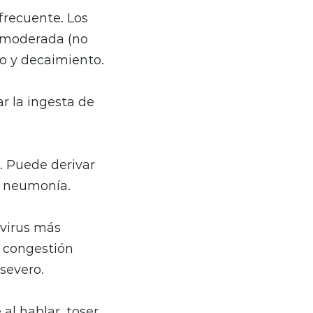
 frecuente. Los
a moderada (no
do y decaimiento.
 la ingesta de
. Puede derivar
y neumonía.
 virus más
, congestión
severo.
 al hablar, toser