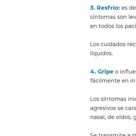
3. Resfrío:
es de
síntomas son lev
en todos los pac
Los cuidados re
líquidos.
4. Gripe
o influ
fácilmente en in
Los síntomas inic
agresivos se car
nasal, de oídos,
Se transmite a tr