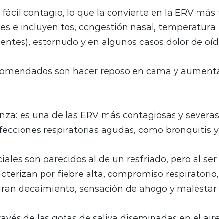
 fácil contagio, lo que la convierte en la ERV más
es e incluyen tos, congestión nasal, temperatur
ientes), estornudo y en algunos casos dolor de oí
comendados son hacer reposo en cama y aumentar
enza: es una de las ERV más contagiosas y severas
fecciones respiratorias agudas, como bronquitis 
iales son parecidos al de un resfriado, pero al ser
acterizan por fiebre alta, compromiso respiratorio
 gran decaimiento, sensación de ahogo y malestar 
avés de las gotas de saliva diseminadas en el aire