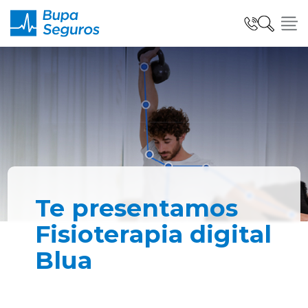
Click acá para ir directamente al contenido
Seguros para Personas
Seguros para Empresas
Seguro Salud Global
Te presentamos
Fisioterapia digital
Blua
Centro de Ayuda
modo claro