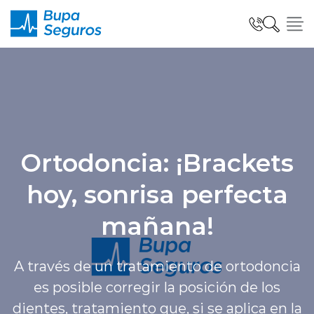
Click acá para ir directamente al contenido
Seguros para Personas
Seguros para Empresas
Ortodoncia: ¡Brackets
hoy, sonrisa perfecta
Seguro Salud Global
mañana!
Centro de Ayuda
A través de un tratamiento de ortodoncia
es posible corregir la posición de los
dientes, tratamiento que, si se aplica en la
modo claro