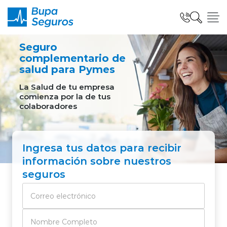
Click acá para ir directamente al contenido
Seguro
Seguros para Personas
complementario de
salud para Pymes
La Salud de tu empresa
comienza por la de tus
Seguros para Empresas
colaboradores
Seguro Salud Global
Ingresa tus datos para recibir
información sobre nuestros
seguros
Centro de Ayuda
modo claro