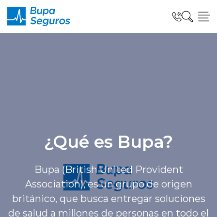
Click acá para ir directamente al contenido
Seguros para Personas
Seguros para Empresas
¿Qué es Bupa?
Seguro Salud Global
Bupa (British United Provident
Centro de Ayuda
Association), es un grupo de origen
británico, que busca entregar soluciones
de salud a millones de personas en todo el
modo claro