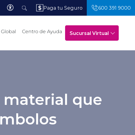
Paga tu Seguro
600 391 9000
 Global
Centro de Ayuda
Sucursal Virtual
l material que
embolos