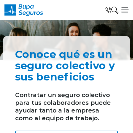
Click acá para ir directamente al contenido
Seguros para Personas
Conoce qué es un
Seguros para Empresas
seguro colectivo y
sus beneficios
Seguro Salud Global
Contratar un seguro colectivo
para tus colaboradores puede
Centro de Ayuda
ayudar tanto a la empresa
como al equipo de trabajo.
modo claro