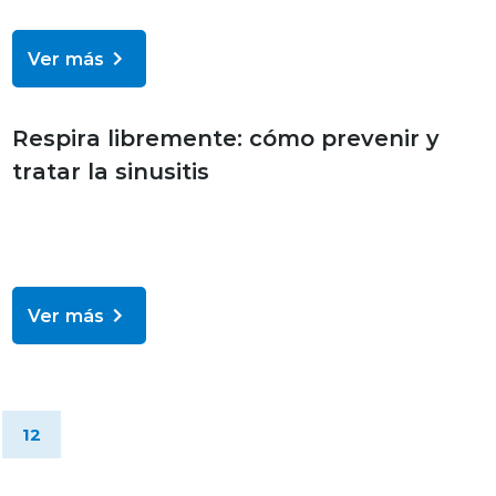
Ver más
Bienestar y salud
Respira libremente: cómo prevenir y
tratar la sinusitis
Ver más
12