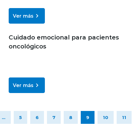
Ver más
Bienestar y salud
Cuidado emocional para pacientes
oncológicos
Ver más
...
5
6
7
8
9
10
11