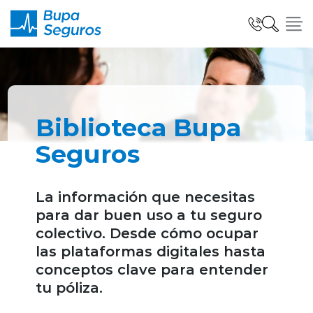
Click acá para ir directamente al contenido
Seguros para Personas
Biblioteca Bupa
Seguros para Empresas
Seguros
La información que necesitas
Seguro Salud Global
para dar buen uso a tu seguro
colectivo. Desde cómo ocupar
las plataformas digitales hasta
Centro de Ayuda
conceptos clave para entender
tu póliza.
modo claro