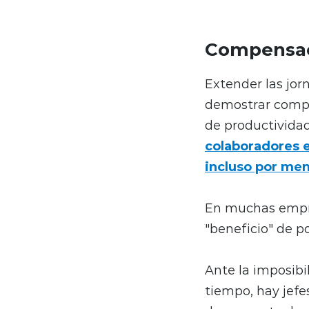
Compensac
Extender las jor
demostrar compr
de productividad
colaboradores e
incluso por men
En muchas empre
"beneficio" de po
Ante la imposibil
tiempo, hay jefe