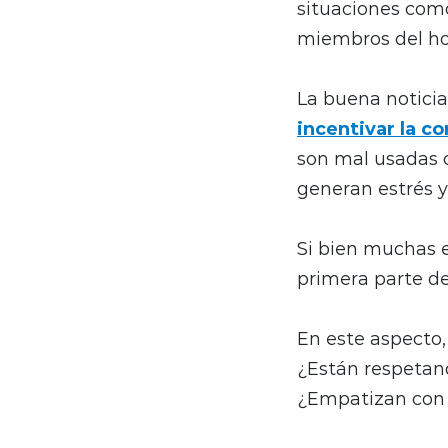
situaciones como
miembros del ho
La buena notici
incentivar la c
son mal usadas o
generan estrés y
Si bien muchas 
primera parte d
En este aspecto,
¿Están respetan
¿Empatizan con 