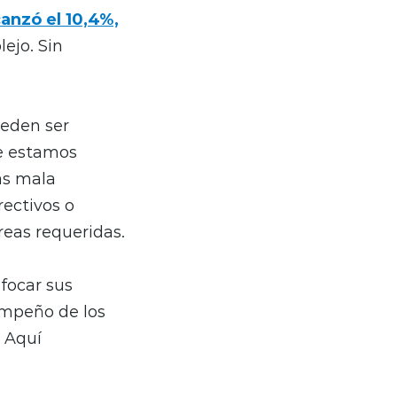
anzó el 10,4%,
ejo. Sin
ueden ser
ue estamos
as mala
rectivos o
reas requeridas.
focar sus
empeño de los
. Aquí