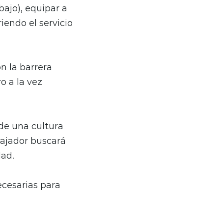
bajo), equipar a
iendo el servicio
n la barrera
o a la vez
de una cultura
bajador buscará
dad.
cesarias para