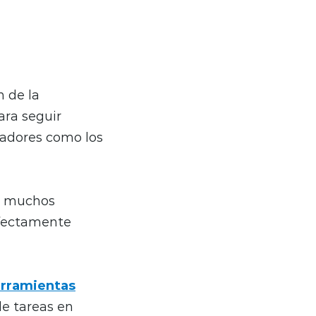
n de la
ara seguir
leadores como los
 muchos
rfectamente
rramientas
de tareas en