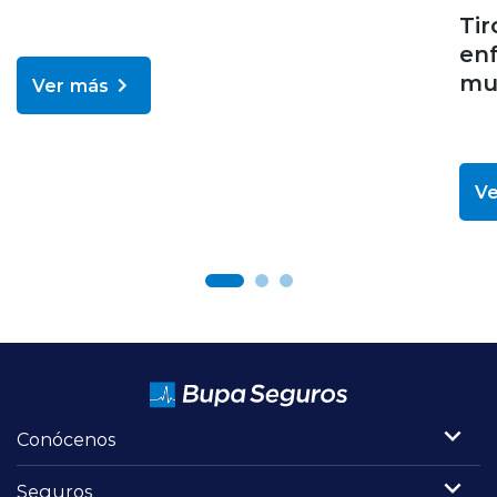
Tir
en
muc
Ver más
Ve
Conócenos
Seguros