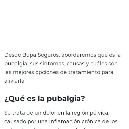
Este dolor, bastante común en deportistas y
que abarca la zona de la ingle y el pubis,
puede llegar a afectar la movilidad normal de
quien lo sufre e interferir con su día a día.
Desde Bupa Seguros, abordaremos qué es la
pubalgia, sus síntomas, causas y cuáles son
las mejores opciones de tratamiento para
aliviarla
¿Qué es la pubalgia?
Se trata de un dolor en la región pélvica,
causado por una inflamación crónica de los