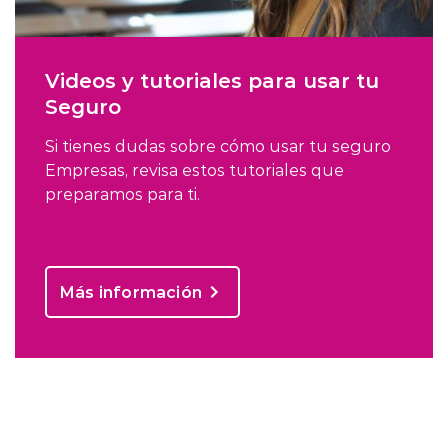
Videos y tutoriales para usar tu
Seguro
Si tienes dudas sobre cómo usar tu seguro
Empresas, revisa estos tutoriales que
preparamos para ti.
Más información