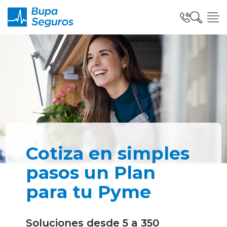
Click acá para ir directamente al contenido
Seguros para Personas
Seguros para Empresas
Seguro Salud Global
Cotiza en simples
pasos un Plan
para tu Pyme
Centro de Ayuda
Soluciones desde 5 a 350
modo claro