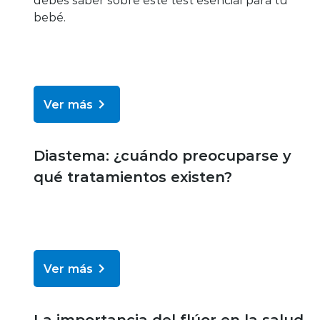
bebé.
Ver más
Bienestar y salud
Diastema: ¿cuándo preocuparse y
qué tratamientos existen?
Ver más
Bienestar y salud
La importancia del flúor en la salud