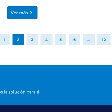
Ver más
1
2
3
4
5
6
...
12
s la solución para ti