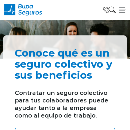
Click acá para ir directamente al contenido
Seguros para Personas
Conoce qué es un
Seguros para Empresas
seguro colectivo y
sus beneficios
Seguro Salud Global
Contratar un seguro colectivo
para tus colaboradores puede
Centro de Ayuda
ayudar tanto a la empresa
como al equipo de trabajo.
modo claro