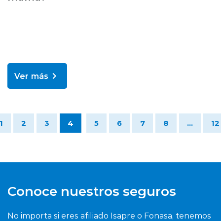
Ver más
1
2
3
4
5
6
7
8
...
12
Conoce nuestros seguros
No importa si eres afiliado Isapre o Fonasa, tenemos