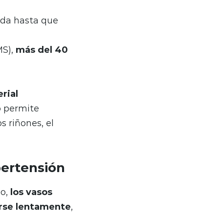
ida hasta que
MS),
más del 40
rial
o permite
s riñones, el
pertensión
po,
los vasos
arse lentamente
,