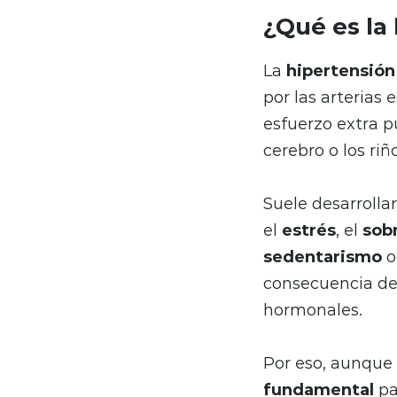
¿Qué es la 
La
hipertensión 
por las arterias
esfuerzo extra p
cerebro o los riñ
Suele desarrolla
el
estrés
, el
sob
sedentarismo
o
consecuencia de
hormonales.
Por eso, aunque 
fundamental
pa