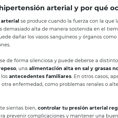
hipertensión arterial y por qué o
arterial
se produce cuando la fuerza con la que l
 es demasiado alta de manera sostenida en el tiem
uede dañar los vasos sanguíneos y órganos como e
ones.
rse de forma silenciosa y puede deberse a distint
repeso
, una
alimentación alta en sal y grasas n
 los
antecedentes familiares
. En otros casos, a
 otra enfermedad, como problemas renales o alt
te sientas bien,
controlar tu presión arterial r
ra prevenir complicaciones y mantener una buen