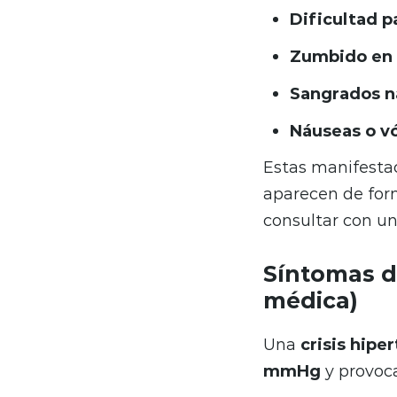
Dificultad p
Zumbido en 
Sangrados n
Náuseas o v
Estas manifestac
aparecen de form
consultar con u
Síntomas d
médica)
Una
crisis hipe
mmHg
y provoc