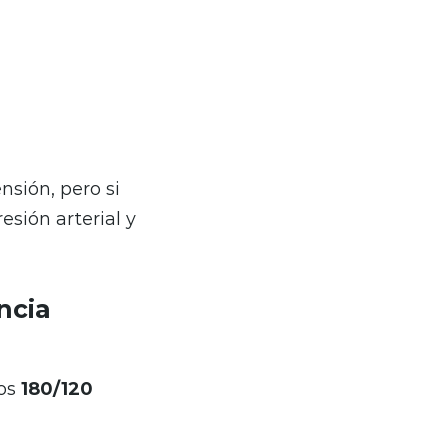
nsión, pero si
sión arterial y
ncia
los
180/120