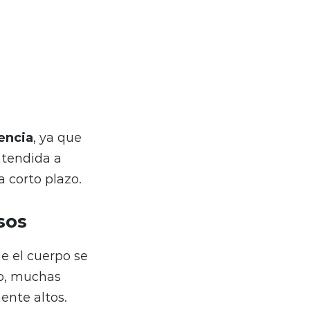
encia
, ya que
atendida a
 corto plazo.
sos
e el cuerpo se
so, muchas
ente altos.