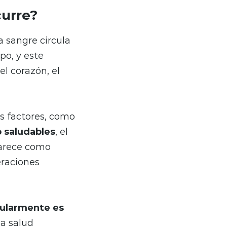
curre?
a sangre circula
po, y este
l corazón, el
os factores, como
o saludables
, el
parece como
eraciones
egularmente es
a salud