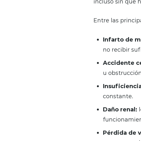
incluso sin que 
Entre las princi
Infarto de m
no recibir su
Accidente ce
u obstrucción
Insuficienci
constante.
Daño renal:
l
funcionamien
Pérdida de v