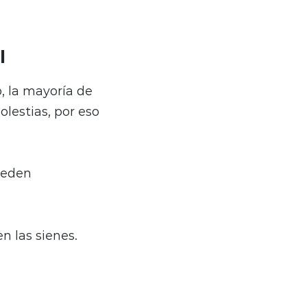
l
, la mayoría de
olestias, por eso
ueden
n las sienes.