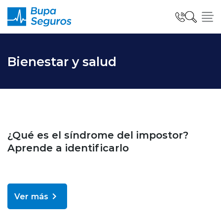
Click acá para ir directamente al contenido
Seguros para Personas
Bienestar y salud
Seguros para Empresas
Bienestar y salud
¿Qué es el síndrome del impostor?
Seguro Salud Global
Aprende a identificarlo
Centro de Ayuda
Ver más
modo claro