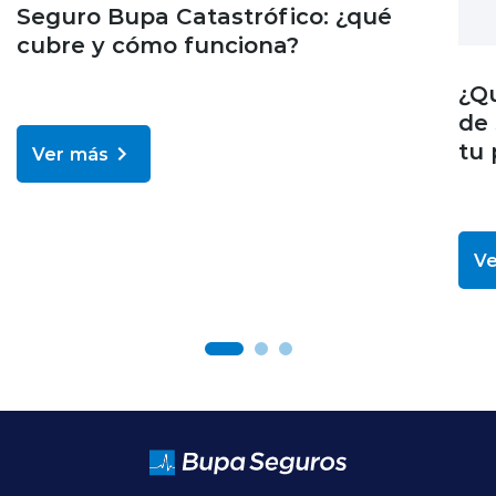
Seguro Bupa Catastrófico: ¿qué
cubre y cómo funciona?
¿Q
de 
tu 
Ver más
Ve