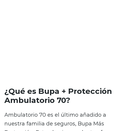
¿Te imaginas tener acceso a atención
ambulatoria de calidad y oportuna, con
descuentos? En Bupa Seguros queremos
presentarte nuestro nuevo producto Bupa +
Protección Ambulatorio 70, un seguro
ambulatorio con descuentos de hasta 70 %
sobre el copago en atenciones médicas y
exámenes ambulatorios.
¿Qué es Bupa + Protección
Ambulatorio 70?
Ambulatorio 70 es el último añadido a
nuestra familia de seguros, Bupa Más